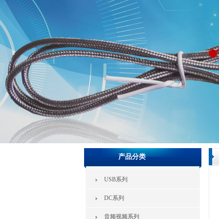
产品分类
USB系列
DC系列
音频视频系列