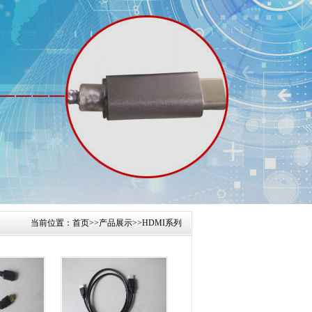
当前位置：
首页
>>
产品展示
>>
HDMI系列