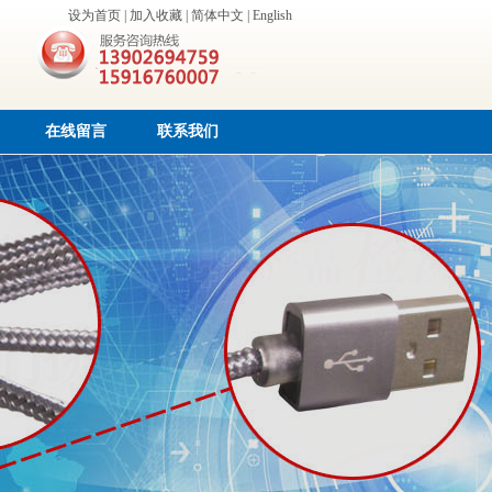
设为首页
|
加入收藏
|
简体中文
|
English
在线留言
联系我们