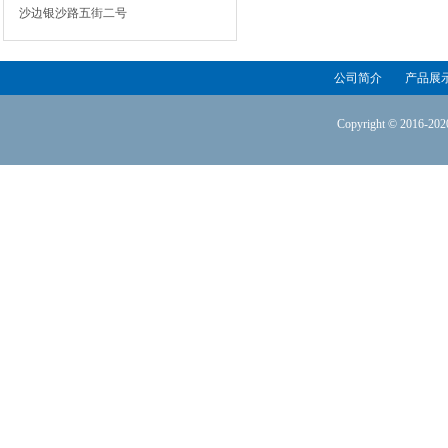
沙边银沙路五街二号
公司简介
产品展
Copyright © 2