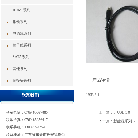
HDMI系列
排线系列
电源线系列
端子线系列
SATA系列
其他系列
产品详情
转接头系列
USB 3.1
联系我们
联系电话：0769-85097885
上一篇：
←USB 3.0
联系传真：0769-85356617
下一篇：
新能源系列→
联系手机：13902694759
联系地址：广东省东莞市长安镇厦边